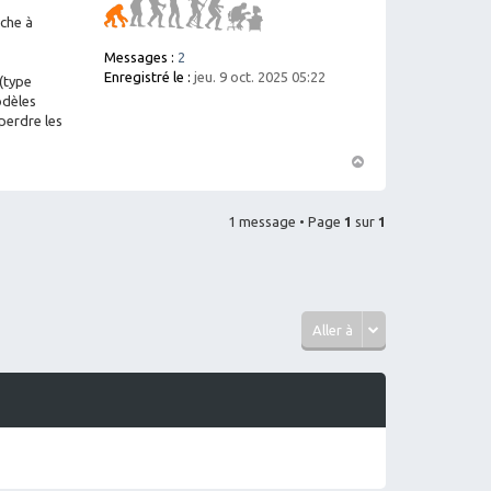
rche à
Messages :
2
Enregistré le :
jeu. 9 oct. 2025 05:22
(type
odèles
 perdre les
H
a
1 message • Page
1
ut
sur
1
Aller à