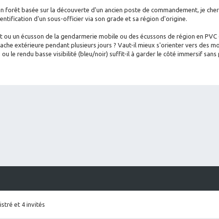
 en forêt basée sur la découverte d'un ancien poste de commandement, je che
dentification d'un sous-officier via son grade et sa région d'origine.
nt ou
un écusson de la gendarmerie mobile
ou des écussons de région en PVC 
 cache extérieure pendant plusieurs jours ? Vaut-il mieux s'orienter vers des m
e, ou le rendu basse visibilité (bleu/noir) suffit-il à garder le côté immersif sans
stré et 4 invités