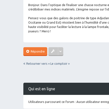
sa
g
Bonjour. Dans l'optique de finaliser une chasse nocturne
e
crédibiliser mes indices matériels. L'énigme repose sur l'i
Pensez-vous que des galons de poitrine de type Adjuda
Occitanie ou Grand Est) résistent bien à l'humidité d'une
haute visibilité pour faciliter la lecture à la lampe frontal
joueurs ? Merci !
Répondre
Retourner vers « Le comptoir »
Qui est en ligne
Utilisateurs parcourant ce forum : Aucun utilisateur enregi